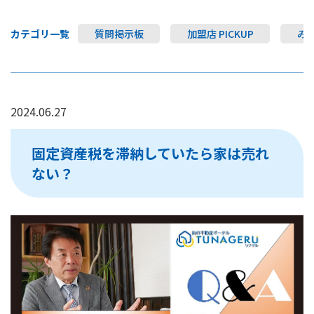
カテゴリ一覧
質問掲示板
加盟店 PICKUP
み
2024.06.27
固定資産税を滞納していたら家は売れ
ない？