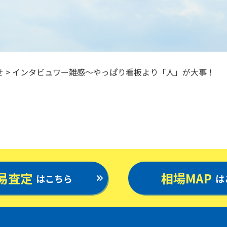
せ
>
インタビュワー雑感～やっぱり看板より「人」が大事！
易査定
相場MAP
はこちら
は